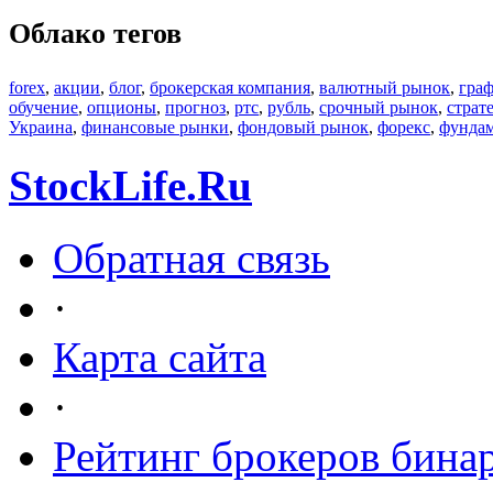
Облако тегов
forex
,
акции
,
блог
,
брокерская компания
,
валютный рынок
,
гра
обучение
,
опционы
,
прогноз
,
ртс
,
рубль
,
срочный рынок
,
страт
Украина
,
финансовые рынки
,
фондовый рынок
,
форекс
,
фундам
StockLife.Ru
Обратная связь
·
Карта сайта
·
Рейтинг брокеров бина