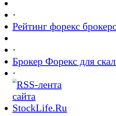
·
Рейтинг форекс брокер
·
Брокер Форекс для ска
·