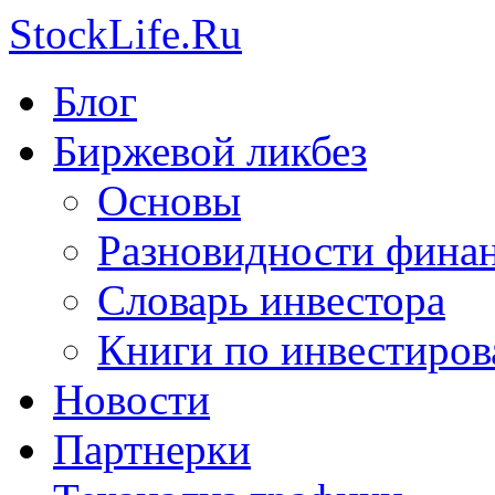
S
tock
L
ife.Ru
Блог
Биржевой ликбез
Основы
Разновидности фина
Словарь инвестора
Книги по инвестиро
Новости
Партнерки