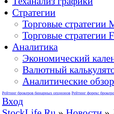
Теханализ графики
Стратегии
Торговые стратегии
Торговые стратегии F
Аналитика
Экономический кале
Валютный калькулят
Аналитические обзо
Рейтинг брокеров бинарных опционов
Рейтинг форекс брокер
Вход
StockLife.Ru
»
Новости
» 